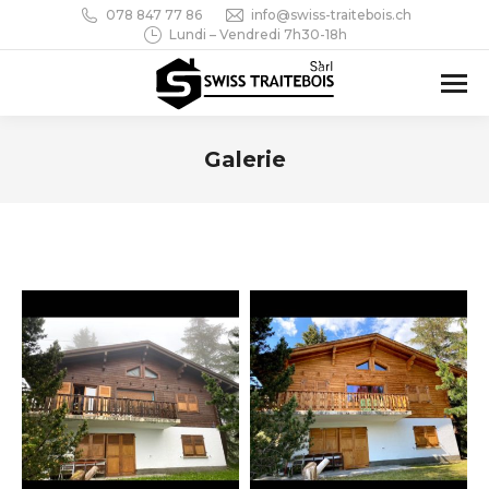
078 847 77 86
info@swiss-traitebois.ch
Lundi – Vendredi 7h30-18h
Galerie
Vous êtes ici :