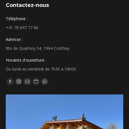
Contactez-nous
Téléphone :
+41 78 847 77 86
Adresse :
Rte de Quartery 34, 1964 Conthey
Horaires d'ouverture:
Du lundi au vendredi de 7h30 à 18h00
Trouvez nous sur :
La
La
La
La
La
page
page
page
page
page
Facebook
Instagram
E-
Site
WhatsApp
s'ouvre
s'ouvre
mail
Web
s'ouvre
dans
dans
s'ouvre
s'ouvre
dans
une
une
dans
dans
une